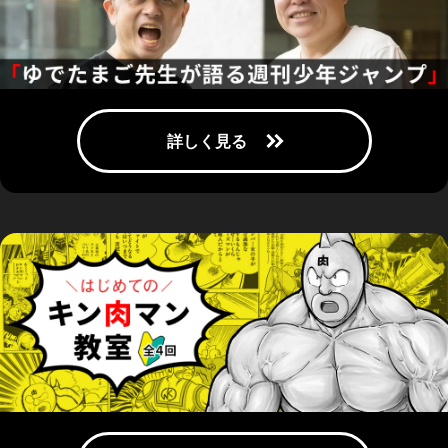
『キン肉マン』大好き＆絵心ある芸人なすなかにし・中西茂樹の「超
人募集」漫談【ハサマール編】
2026.03.29
おぎぬまXのキン肉マンレビュー【第55巻編】～永き因縁のエクスト
ラマッチ、開幕!!～
2026.03.29
『キン肉マン』大好き作家・燃え殻×爪切男の先月の肉トーク!!
vol.55【コミックス派はネタバレ要注意!】
2026.03.29
上坂すみれが『AnimeJapan 2026』で『キン肉マン』関連イベントに
初登壇！ 「明日の試合で『キン肉マン』やタイガー・ジェット・シ
ンからいただく部分があるとすれば...」
2026.03.23
【4月3日最新92巻発売記念】小野大輔さん録りおろしボイス『キン肉
マン』キャラクターPVテリーマン編＆ザ・マシンガンズ 空白の三日
間無料公開のお知らせ
2026.03.05
『キン肉マン』公式サイトで2月に最も検索されたのは誰？ ベンキ
マン、ストロング・ザ・武道など意外なキャラクターがランクイン