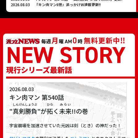
2026.08.03
『キン肉マンII世』追っかけW連載更新!!
2026.07.03
最新刊『キン肉マン 第93巻』発売!!
2026.06.29
ナレーション大塚明夫、アシュラマン神谷浩史の超キャスト！ 第93巻発売記念キャラクターPV第4弾（アシュラマン編）を公開!!
2026.06.17
ジェロニモ誕生日おめでとう!
2026.06.9
バッファローマン誕生日おめでとう!
2026.06.08
合併号特別企画『ロビンマスク再臨！』
2025.10.07
『超人検索／技検索』情報追加!!
2026.08.03
キン肉マン 第540話
しんけんしょうぶ
ひら
みらい
"
真剣勝負
"が
拓
く
未来
!!の巻
宇宙崩壊を加速させていた元凶は刻（とき）の神だった！