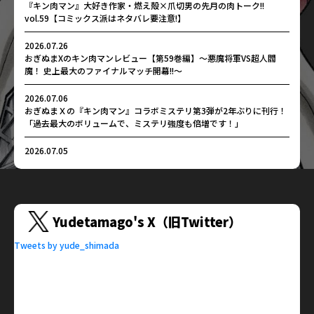
『キン肉マン』大好き作家・燃え殻×爪切男の先月の肉トーク!!
vol.59【コミックス派はネタバレ要注意!】
2026.07.26
おぎぬまXのキン肉マンレビュー【第59巻編】～悪魔将軍VS超人閻
魔！ 史上最大のファイナルマッチ開幕!!～
2026.07.06
おぎぬまＸの『キン肉マン』コラボミステリ第3弾が2年ぶりに刊行！
「過去最大のボリュームで、ミステリ強度も倍増です！」
2026.07.05
『キン肉マン』公式サイト、6月の超人＆技ランキング！ 悪魔将軍
とキン肉マンの2位争いを尻目に仮面の貴公子が1位に！
2026.06.29
【大塚明夫、神谷浩史の豪華キャスト】7月3日発売『キン肉マン』93
Yudetamago's X（旧Twitter）
巻発売記念キャラクター動画第4弾「アシュラマン編」配信
Tweets by yude_shimada
2026.06.28
『キン肉マン』大好き作家・燃え殻×爪切男の先月の肉トーク!!
vol.58【コミックス派はネタバレ要注意!】
2026.06.28