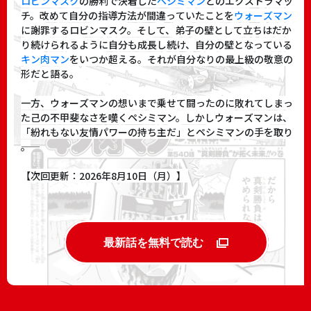
ロビンマスク
の勝利で決着した
ペシミマン
とのエクストラマッ
チ。改めて自分の指導方法が間違っていたことを
ウォーズマン
に謝罪するロビンマスク。そして、弟子の壁として立ちはだか
り続けられるように自分も成長し続け、自分の壁となっている
キン肉マン
をいつか超える。それが自分なりの最上級の敬意の
形だと語る。
一方、ウォーズマンの想いまで乗せて闘ったのに敗れてしまっ
た己の不甲斐なさを嘆くペシミマン。しかしウォーズマンは、
「紛れもない友情パワーの持ち主だ」とペシミマンの手を取り
――。
【次回更新：2026年8月10日（月）】