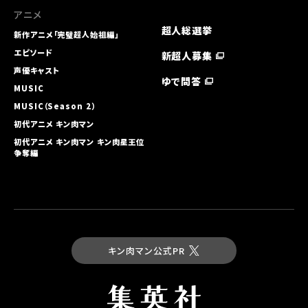
アニメ
2026.01.25
超人総選挙
新作アニメ「完璧超人始祖編」
おぎぬまXのキン肉マンレビュー【第53巻編】～救世主（メシア）VS
復讐者（ネメシス）!! 光と闇の攻防～
エピソード
新超人募集
声優キャスト
2026.01.25
ゆで問答
"ゆで原画"第39回！ 好評発売中『キン肉マン』最新JC91巻をより楽
MUSIC
しむために......90巻をベストシーンでおさらい!!
MUSIC（Season 2）
初代アニメ キン⾁マン
2026.01.10
『キン肉マン』公式サイトで25年12月に最も検索されたのは誰！？
初代アニメ キン⾁マン キン⾁星王位
キンケシ人気いまだに強し！
争奪編
2026.01.05
26年1月5日（月）には最新91巻も発売!! 『キン肉マン』年末年始企画
まとめ
2025.12.28
おぎぬまXのキン肉マンレビュー【第52巻編】～超ド迫力パワー対決!!
キン肉マン公式PR
バッファローマンVSガンマン!!～
2025.12.28
『キン肉マン』大好き＆絵心ある芸人なすなかにし・中西茂樹の「超
人募集」漫談【霧吹大王編】