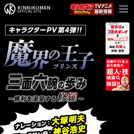
KINNIKUMAN
OFFICIAL SITE
TOP
キン肉マンとは？
最新情報
アニメ
コミックス
特集
超人総選挙
新超人募集