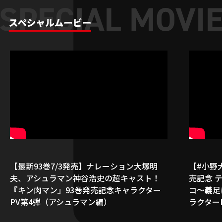
【最新93巻7/3発売】ナレーション大塚明
【#小野
夫、アシュラマン神谷浩史の超キャスト！
売記念 
『キン肉マン』93巻発売記念キャラクター
コ～義足