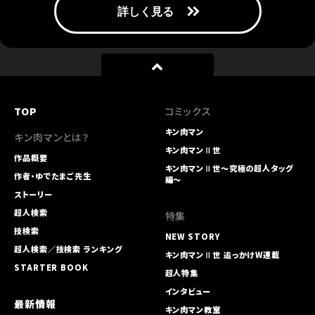
2026.02.22
おぎぬまXのキン肉マンレビュー【第54巻編】～正義vs正義！ テリ
ーマンに下された前代未聞のジャッジとは？
2026.02.22
『キン肉マン』大好き＆絵心ある芸人なすなかにし・中西茂樹の「超
人募集」漫談【ブルートゥス編】
TOP
コミックス
2026.02.22
キン肉マン
キン肉マンとは？
『キン肉マン』大好き作家・燃え殻×爪切男の先月の肉トーク!!
キン肉マンⅡ世
vol.54【コミックス派はネタバレ要注意!】
作品概要
キン肉マンⅡ世～究極の超人タッグ
作者・ゆでたまご先生
編～
2026.02.08
『キン肉マン』公式サイトで1月に最も検索されたのは誰？ 令和に
ストーリー
空高くから現れたスカイマンなのか!?
超人検索
特集
技検索
2026.01.25
NEW STORY
『キン肉マン』大好き作家・燃え殻×爪切男の先月の肉トーク!!
超人検索／技検索 ランキング
キン肉マンⅡ世 追っかけW連載
vol.53【コミックス派はネタバレ要注意!】
STARTER BOOK
超人特集
2026.01.25
インタビュー
『キン肉マン』大好き＆絵心ある芸人なすなかにし・中西茂樹の「超
最新情報
キン肉マン教室
人募集」漫談【ザ・出荷編】