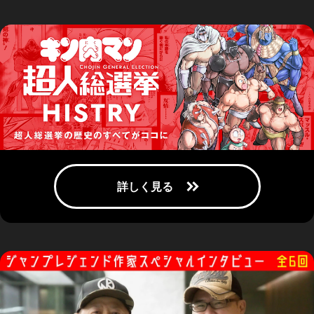
ゆでたまご嶋田先生もビデオレターで登場！ キン肉マンミュージア
ム2周年記念トークショーが沼津で開催！
2026.04.27
『キン肉マン』大好き＆絵心ある芸人なすなかにし・中西茂樹の「超
人募集」漫談【サポーターキッド編】
2026.04.26
おぎぬまXのキン肉マンレビュー【第56巻編】～完璧超人始祖編、最
終決戦の幕開け!!～
2026.04.26
『キン肉マン』大好き作家・燃え殻×爪切男の先月の肉トーク!!
vol.56【コミックス派はネタバレ要注意!】
2026.04.07
3月の人気の超人＆技は!? 『キン肉マン』公式サイト「超人検索」
「技検索」3月ランキング!!
2026.04.02
"ゆで原画"第40回！ まもなく発売『キン肉マン』最新JC92巻を読む
前に......前巻91巻をベストシーンでおさらい!!
2026.03.30