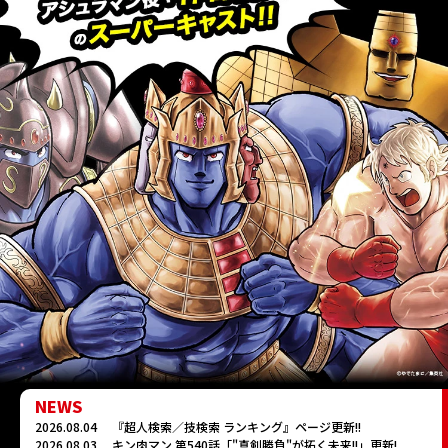
ゆで問答
NEWS
2026.08.04
『超人検索／技検索 ランキング』ページ更新!!
2026.08.03
キン肉マン 第540話「"真剣勝負"が拓く未来!!」更新!